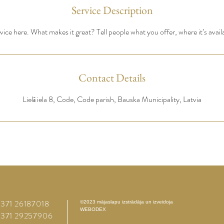
Service Description
ice here. What makes it great? Tell people what you offer, where it’s avail
Contact Details
Lielā iela 8, Code, Code parish, Bauska Municipality, Latvia
 +371 26187018
©2023 mājaslapu izstrādāja un izveidoja
WEBODEX
 +371 29257906