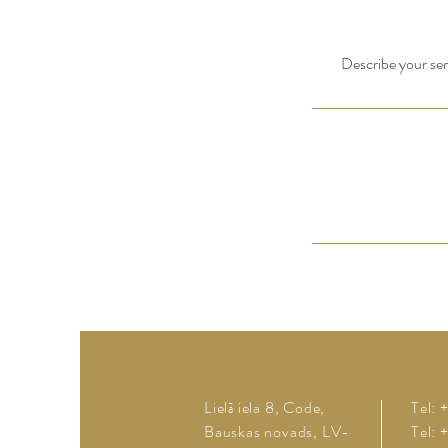
Describe your serv
Lielā iela 8, Code,
Tel:
Bauskas novads, LV-
Tel: