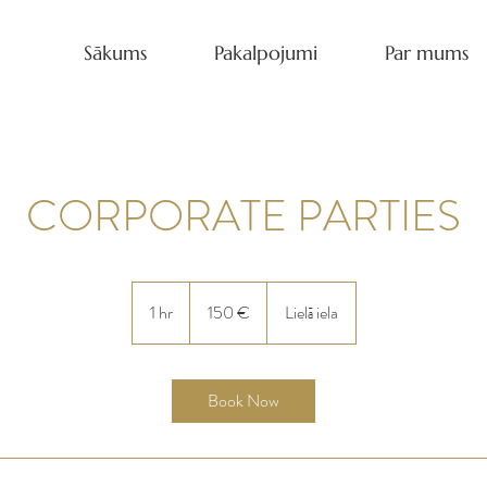
Sākums
Pakalpojumi
Par mums
CORPORATE PARTIES
150
eiro
1 hr
1
150 €
Lielā iela
h
Book Now