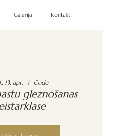
Galerija
Kontakti
., 13. apr.
  |  
Code
pastu gleznošanas
istarklase
ģistrācija ir beigusies.