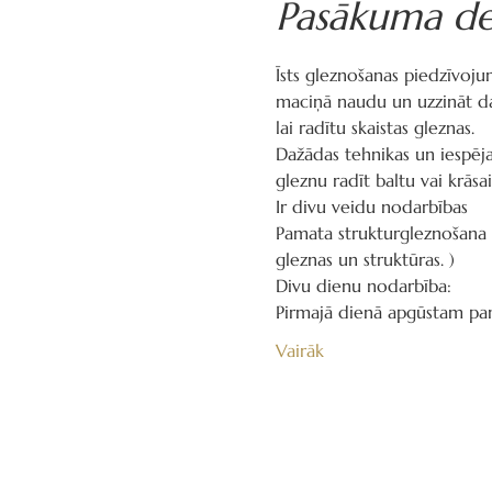
Pasākuma de
Īsts gleznošanas piedzīvoju
maciņā naudu un uzzināt daž
lai radītu skaistas gleznas.
Dažādas tehnikas un iespēj
gleznu radīt baltu vai krāsa
Ir divu veidu nodarbības
Pamata strukturgleznošana a
gleznas un struktūras. )
Divu dienu nodarbība:
Pirmajā dienā apgūstam pama
Vairāk