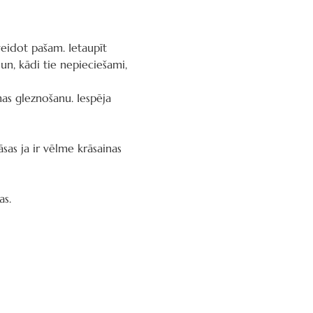
veidot pašam. Ietaupīt 
un, kādi tie nepieciešami, 
as gleznošanu. Iespēja 
as ja ir vēlme krāsainas 
as.