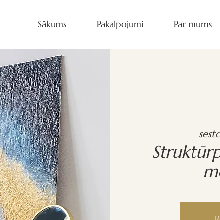
Sākums
Pakalpojumi
Par mums
sestd
Struktūr
me
Re