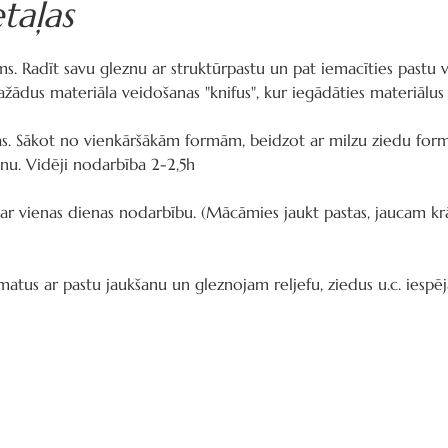
taļas
ms. Radīt savu gleznu ar struktūrpastu un pat iemacīties pastu 
ādus materiāla veidošanas "knifus", kur iegādāties materiālus 
as. Sākot no vienkāršākām formām, beidzot ar milzu ziedu form
inu. Vidēji nodarbība 2-2,5h
r vienas dienas nodarbību. (Mācāmies jaukt pastas, jaucam krās
tus ar pastu jaukšanu un gleznojam reljefu, ziedus u.c. iespēj